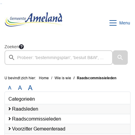
Ga naar de inhoud van deze pagina
Ga naar het zoeken
Ga naar het menu
Menu
Zoeken
U bevindt zich hier:
Home
Wie is wie
Raadscommissieleden
A
A
A
Categorieën
Raadsleden
Raadscommissieleden
Voorzitter Gemeenteraad