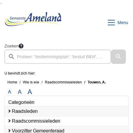
Ga naar de inhoud van deze pagina
Ga naar het zoeken
Ga naar het menu
Menu
Zoeken
U bevindt zich hier:
Home
Wie is wie
Raadscommissieleden
Touwen, A.
A
A
A
Categorieën
Raadsleden
Raadscommissieleden
Voorzitter Gemeenteraad