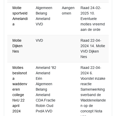
Motie
Algemeen
Aangen
Raad 24-02-
sportveld
Belang
omen
2025 10.
Amelandi
Ameland
Eventuele
a
VVD
moties vreemd
aan de orde
Motie
VVD
Raad 22-04-
Dijken
2024 14. Motie
Nes
VVD Dijken
Nes
Moties
Ameland '82
Raad 22-04-
beslisnot
Ameland
2024 6.
a
Eén
Voorstel inzake
waddenv
Algemeen
reactie
eren
Belang
Samenwerking
college
Ameland
sverband de
NvU 22
CDA Fractie
Waddeneilande
april
Robin Oud
n op de
2024
PvdA VVD
concept Nota