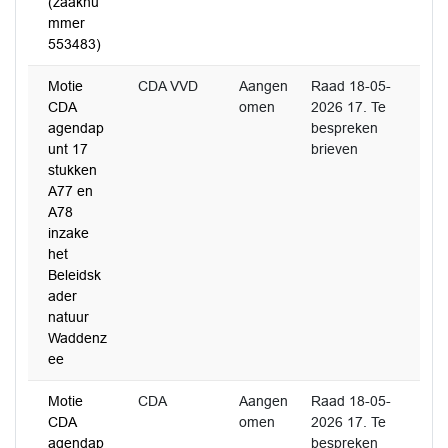
(zaaknu
mmer
553483)
Motie
CDA VVD
Aangen
Raad 18-05-
CDA
omen
2026 17. Te
agendap
bespreken
unt 17
brieven
stukken
A77 en
A78
inzake
het
Beleidsk
ader
natuur
Waddenz
ee
Motie
CDA
Aangen
Raad 18-05-
CDA
omen
2026 17. Te
agendap
bespreken