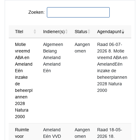
Zoeken:
Titel
Indiener(s)
Status
Agendapunt
Motie
Algemeen
Aangen
Raad 06-07-
vreemd
Belang
omen
2026 8. Motie
ABA en
Ameland
vreemd ABA en
Ameland
Ameland
AmelandEén
Eén
Eén
inzake de
inzake
beheerplannen
de
2028 Natura
beheerpl
2000
annen
2028
Natura
2000
Ruimte
Ameland
Aangen
Raad 18-05-
voor
Eén VVD
omen
2026 18.