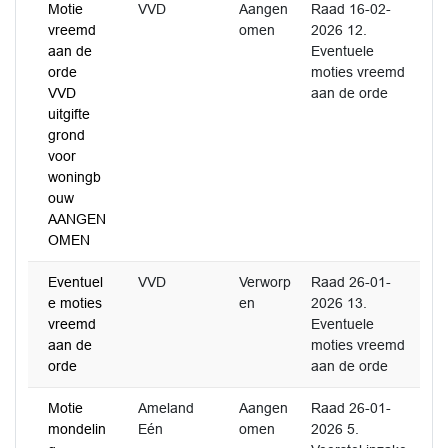
Motie
VVD
Aangen
Raad 16-02-
vreemd
omen
2026 12.
aan de
Eventuele
orde
moties vreemd
VVD
aan de orde
uitgifte
grond
voor
woningb
ouw
AANGEN
OMEN
Eventuel
VVD
Verworp
Raad 26-01-
e moties
en
2026 13.
vreemd
Eventuele
aan de
moties vreemd
orde
aan de orde
Motie
Ameland
Aangen
Raad 26-01-
mondelin
Eén
omen
2026 5.