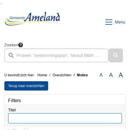
Ga naar de inhoud van deze pagina
Ga naar het zoeken
Ga naar het menu
Menu
Zoeken
A
A
A
U bevindt zich hier:
Home
Overzichten
Moties
Terug naar overzichten
Filters
Titel