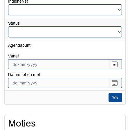
Indiener(s)
Status
Agendapunt
vanaf
Selecte
een
Datum tot en met
datum
vanaf
Selecte
een
datum
Wis
tot
en
met
Moties