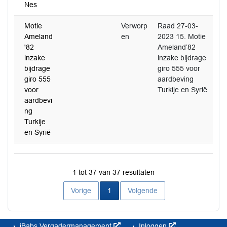
Nes
Motie
Verworp
Raad 27-03-
Ameland
en
2023 15. Motie
'82
Ameland’82
inzake
inzake bijdrage
bijdrage
giro 555 voor
giro 555
aardbeving
voor
Turkije en Syrië
aardbevi
ng
Turkije
en Syrië
1 tot 37 van 37 resultaten
Huidige pagina
Vorige
1
Volgende
iBabs Vergadermanagement
Inloggen