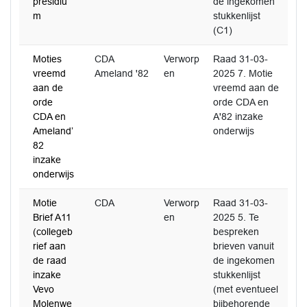
presidiu
de ingekomen
m
stukkenlijst
(C1)
Moties
CDA
Verworp
Raad 31-03-
vreemd
Ameland '82
en
2025 7. Motie
aan de
vreemd aan de
orde
orde CDA en
CDA en
A'82 inzake
Ameland’
onderwijs
82
inzake
onderwijs
Motie
CDA
Verworp
Raad 31-03-
Brief A11
en
2025 5. Te
(collegeb
bespreken
rief aan
brieven vanuit
de raad
de ingekomen
inzake
stukkenlijst
Vevo
(met eventueel
Molenwe
bijbehorende