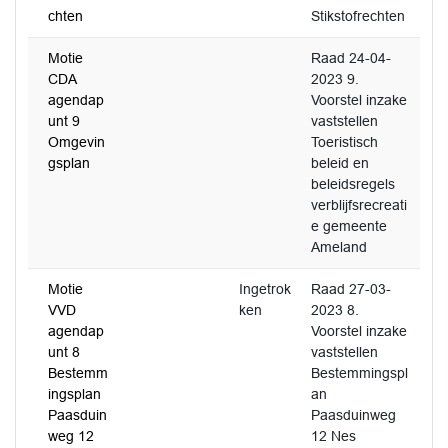
chten
Stikstofrechten
Motie
Raad 24-04-
CDA
2023 9.
agendap
Voorstel inzake
unt 9
vaststellen
Omgevin
Toeristisch
gsplan
beleid en
beleidsregels
verblijfsrecreati
e gemeente
Ameland
Motie
Ingetrok
Raad 27-03-
VVD
ken
2023 8.
agendap
Voorstel inzake
unt 8
vaststellen
Bestemm
Bestemmingspl
ingsplan
an
Paasduin
Paasduinweg
weg 12
12 Nes