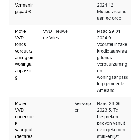
Vermanin
2024 12.
gspad 6
Moties vreemd
aan de orde
Motie
VVD - Ieuwe
Raad 29-01-
VVD
de Vries
2024 9.
fonds
Voorstel inzake
verduurz
kredietaanvraa
aming en
g fonds
woninga
Verduurzaming
anpassin
en
g
woningaanpass
ing gemeente
Ameland
Motie
Verworp
Raad 26-06-
VVD
en
2023 5. Te
onderzoe
bespreken
k
brieven vanuit
vaargeul
de ingekomen
(deltares
stukkenlijst