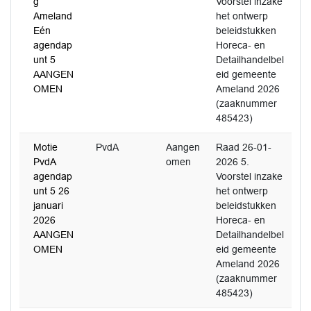
g
Voorstel inzake
Ameland
het ontwerp
Eén
beleidstukken
agendap
Horeca- en
unt 5
Detailhandelbel
AANGEN
eid gemeente
OMEN
Ameland 2026
(zaaknummer
485423)
Motie
PvdA
Aangen
Raad 26-01-
PvdA
omen
2026 5.
agendap
Voorstel inzake
unt 5 26
het ontwerp
januari
beleidstukken
2026
Horeca- en
AANGEN
Detailhandelbel
OMEN
eid gemeente
Ameland 2026
(zaaknummer
485423)