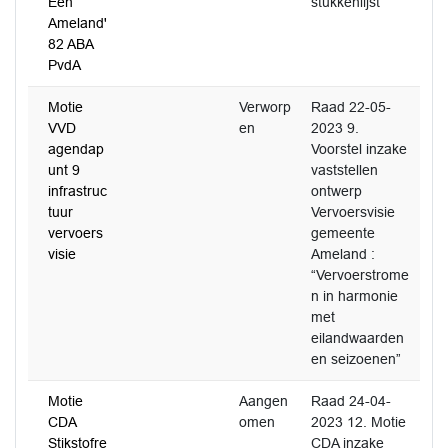
Eén
stukkenlijst
Ameland'
82 ABA
PvdA
Motie
Verworp
Raad 22-05-
VVD
en
2023 9.
agendap
Voorstel inzake
unt 9
vaststellen
infrastruc
ontwerp
tuur
Vervoersvisie
vervoers
gemeente
visie
Ameland :
“Vervoerstrome
n in harmonie
met
eilandwaarden
en seizoenen”
Motie
Aangen
Raad 24-04-
CDA
omen
2023 12. Motie
Stikstofre
CDA inzake