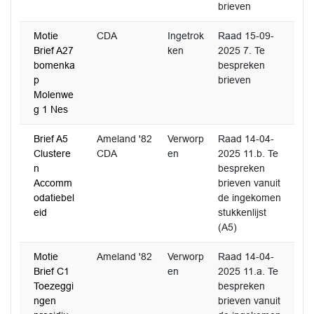
brieven
Motie
CDA
Ingetrok
Raad 15-09-
Brief A27
ken
2025 7. Te
bomenka
bespreken
p
brieven
Molenwe
g 1 Nes
Brief A5
Ameland '82
Verworp
Raad 14-04-
Clustere
CDA
en
2025 11.b. Te
n
bespreken
Accomm
brieven vanuit
odatiebel
de ingekomen
eid
stukkenlijst
(A5)
Motie
Ameland '82
Verworp
Raad 14-04-
Brief C1
en
2025 11.a. Te
Toezeggi
bespreken
ngen
brieven vanuit