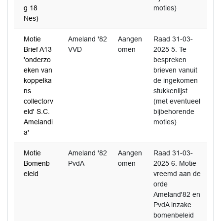
g 18
moties)
Nes)
Motie
Ameland '82
Aangen
Raad 31-03-
Brief A13
VVD
omen
2025 5. Te
'onderzo
bespreken
eken van
brieven vanuit
koppelka
de ingekomen
ns
stukkenlijst
collectorv
(met eventueel
eld' S.C.
bijbehorende
Amelandi
moties)
a'
Motie
Ameland '82
Aangen
Raad 31-03-
Bomenb
PvdA
omen
2025 6. Motie
eleid
vreemd aan de
orde
Ameland'82 en
PvdA inzake
bomenbeleid