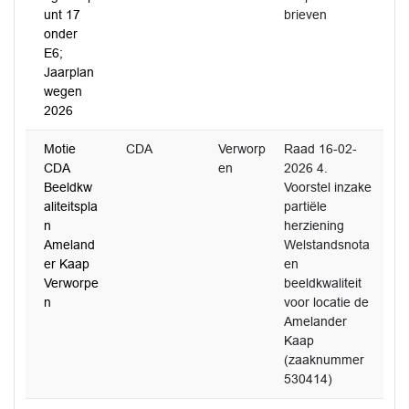
unt 17
brieven
onder
E6;
Jaarplan
wegen
2026
Motie
CDA
Verworp
Raad 16-02-
CDA
en
2026 4.
Beeldkw
Voorstel inzake
aliteitspla
partiële
n
herziening
Ameland
Welstandsnota
er Kaap
en
Verworpe
beeldkwaliteit
n
voor locatie de
Amelander
Kaap
(zaaknummer
530414)