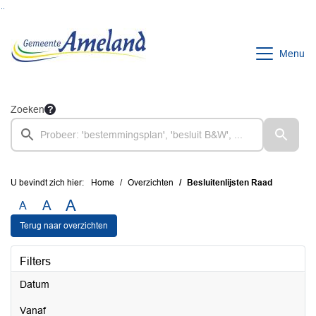
Ga naar de inhoud van deze pagina
Ga naar het zoeken
Ga naar het menu
Menu
Zoeken
U bevindt zich hier:
Home
Overzichten
Besluitenlijsten Raad
A
A
A
Terug naar overzichten
Filters
Datum
vanaf