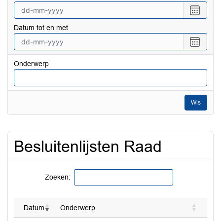
Selecte
een
Datum tot en met
datum
vanaf
Selecte
een
datum
Onderwerp
tot
en
met
Wis
Besluitenlijsten Raad
Zoeken:
Datum
Onderwerp