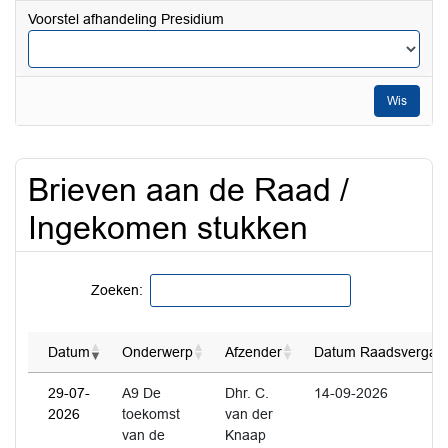
datum
Voorstel afhandeling Presidium
tot
en
met
Wis
Brieven aan de Raad /
Ingekomen stukken
Zoeken:
Datum
Onderwerp
Afzender
Datum Raadsvergader
29-07-
A9 De
Dhr. C.
14-09-2026
2026
toekomst
van der
van de
Knaap