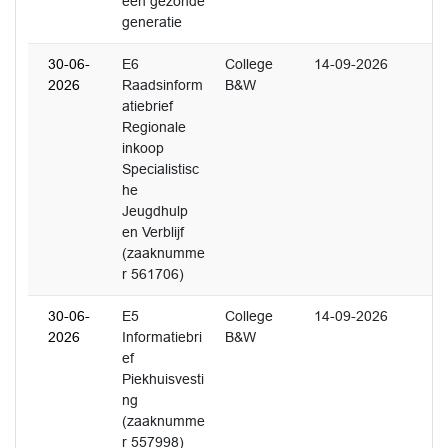
een gezonde
generatie
30-06-
E6
College
14-09-2026
2026
Raadsinform
B&W
atiebrief
Regionale
inkoop
Specialistisc
he
Jeugdhulp
en Verblijf
(zaaknumme
r 561706)
30-06-
E5
College
14-09-2026
2026
Informatiebri
B&W
ef
Piekhuisvesti
ng
(zaaknumme
r 557998)