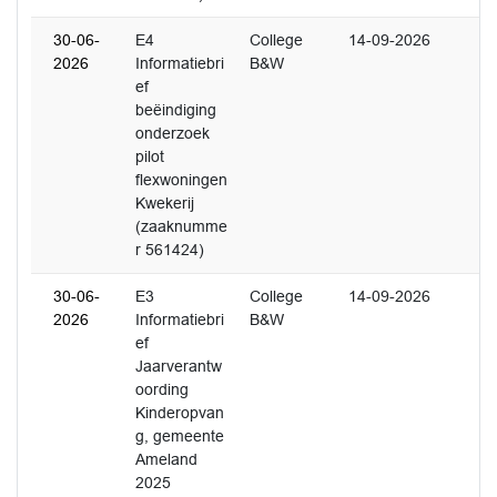
30-06-
E4
College
14-09-2026
2026
Informatiebri
B&W
ef
beëindiging
onderzoek
pilot
flexwoningen
Kwekerij
(zaaknumme
r 561424)
30-06-
E3
College
14-09-2026
2026
Informatiebri
B&W
ef
Jaarverantw
oording
Kinderopvan
g, gemeente
Ameland
2025