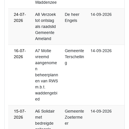
Waddenzee
24-07-
A8 Verzoek
De heer
14-09-2026
2026
tot ontslag
Engels
als raadslid
Gemeente
Ameland
16-07-
A7 Motie
Gemeente
14-09-2026
2026
vreemd
Terschellin
aangenome
g
n
beheerplann
en van RWS
m.b.t.
waddengebi
ed
15-07-
A6 Solidair
Gemeente
14-09-2026
2026
met
Zoeterme
bedreigde
er