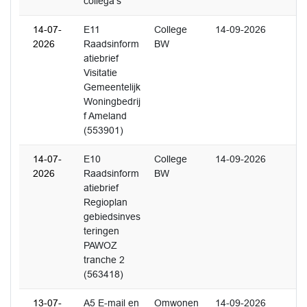
collega's
14-07-
E11
College
14-09-2026
2026
Raadsinform
BW
atiebrief
Visitatie
Gemeentelijk
Woningbedrij
f Ameland
(553901)
14-07-
E10
College
14-09-2026
2026
Raadsinform
BW
atiebrief
Regioplan
gebiedsinves
teringen
PAWOZ
tranche 2
(563418)
13-07-
A5 E-mail en
Omwonen
14-09-2026