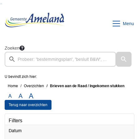
Ga naar de inhoud van deze pagina
Ga naar het zoeken
Ga naar het menu
Menu
Zoeken
U bevindt zich hier:
Home
Overzichten
Brieven aan de Raad / Ingekomen stukken
A
A
A
Terug naar overzichten
Filters
Datum