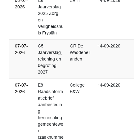
08-07-
C6
ZVHF
14-09-2026
2026
Jaarverslag
2025 Zorg-
en
Veiligheidshu
is Fryslân
07-07-
C5
GR De
14-09-2026
2026
Jaarverslag,
Waddeneil
rekening en
anden
begroting
2027
07-07-
E8
College
14-09-2026
2026
Raadsinform
B&W
atiebrief
aanbestedin
g
herinrichting
gemeentewe
rf
(zaaknumme