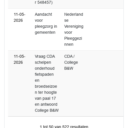
r 548457)
11-05-
Aandacht
Nederland
2026
voor
se
pleegzorg in
Vereniging
gemeenten
voor
Pleeggezi
nnen
11-05-
Vraag CDA
CDA /
2026
schelpen
College
onderhoud
B&W
fietspaden
en
broedseizoe
n ter hoogte
van paal 17
en antwoord
College B&W
1 tot 50 van 522 resultaten