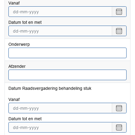
vanaf
Selecte
een
Datum tot en met
datum
vanaf
Selecte
een
datum
Onderwerp
tot
en
met
Afzender
Datum Raadsvergadering behandeling stuk
vanaf
Selecte
een
Datum tot en met
datum
vanaf
Selecte
een