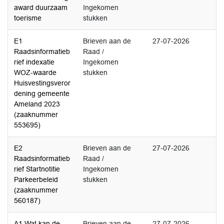
award duurzaam
Ingekomen
toerisme
stukken
E1
Brieven aan de
27-07-2026
Raadsinformatieb
Raad /
rief indexatie
Ingekomen
WOZ-waarde
stukken
Huisvestingsveror
dening gemeente
Ameland 2023
(zaaknummer
553695)
E2
Brieven aan de
27-07-2026
Raadsinformatieb
Raad /
rief Startnotitie
Ingekomen
Parkeerbeleid
stukken
(zaaknummer
560187)
A1 Wat kan de
Brieven aan de
27-07-2026