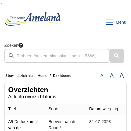
Ga naar de inhoud van deze pagina
Ga naar het zoeken
Ga naar het menu
Menu
Zoeken
A
A
A
U bevindt zich hier:
Home
Dashboard
Overzichten
Actuele overzicht items
Titel
Soort
Datum wijziging
A9 De toekomst
Brieven aan de
31-07-2026
van de
Raad /