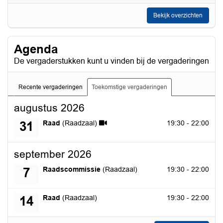
Bekijk overzichten
Agenda
De vergaderstukken kunt u vinden bij de vergaderingen
Recente vergaderingen
Toekomstige vergaderingen
augustus 2026
maandag 31 augustus 2026
Video beschikbaar
Raad
(Raadzaal)
19:30 - 22:00
31
september 2026
maandag 7 september 2026
Raadscommissie
(Raadzaal)
19:30 - 22:00
7
maandag 14 september 2026
Raad
(Raadzaal)
19:30 - 22:00
14