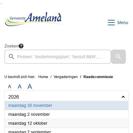
Ga naar de inhoud van deze pagina
Ga naar het zoeken
Ga naar het menu
Menu
Zoeken
U bevindt zich hier:
Home
Vergaderingen
Raadscommissie
A
A
A
2026
2026
maandag 30 november
2026
maandag 2 november
2026
maandag 12 oktober
2026
maandag 7 september