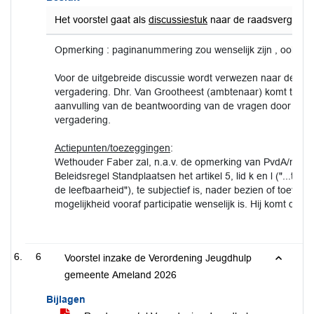
Het voorstel gaat als
discussiestuk
naar de raadsvergaderin
Opmerking : paginanummering zou wenselijk zijn , ook in d
Voor de uitgebreide discussie wordt verwezen naar de o
vergadering. Dhr. Van Grootheest (ambtenaar) komt ter o
aanvulling van de beantwoording van de vragen door de w
vergadering.
Actiepunten/toezeggingen
:
Wethouder Faber zal, n.a.v. de opmerking van PvdA/mw. Ri
Beleidsregel Standplaatsen het artikel 5, lid k en l ("...té (
de leefbaarheid"), te subjectief is, nader bezien of toevoegi
mogelijkheid vooraf participatie wenselijk is. Hij komt daar s
6
Voorstel inzake de Verordening Jeugdhulp
gemeente Ameland 2026
Bijlagen