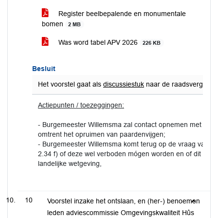
Register beelbepalende en monumentale
bomen
2 MB
Was word tabel APV 2026
226 KB
Besluit
Het voorstel gaat als
discussiestuk
naar de raadsvergaderin
Actiepunten / toezeggingen:
- Burgemeester Willemsma zal contact opnemen met de a
omtrent het opruimen van paardenvijgen;
- Burgemeester Willemsma komt terug op de vraag van de
2.34 f) of deze wel verboden mógen worden en of dit niet in
landelijke wetgeving,
10
Voorstel inzake het ontslaan, en (her-) benoemen
leden adviescommissie Omgevingskwaliteit Hûs