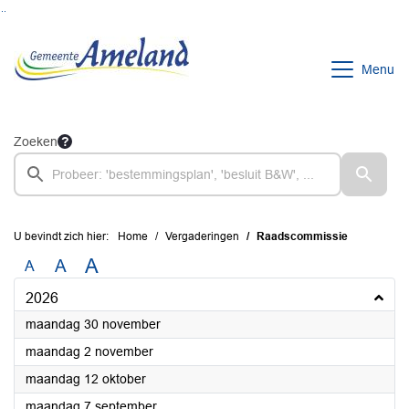
Ga naar de inhoud van deze pagina
Ga naar het zoeken
Ga naar het menu
Menu
Zoeken
U bevindt zich hier:
Home
Vergaderingen
Raadscommissie
A
A
A
2026
2026
maandag 30 november
2026
maandag 2 november
2026
maandag 12 oktober
2026
maandag 7 september