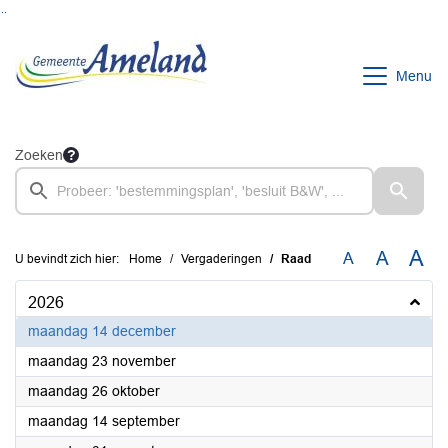
Ga naar de inhoud van deze pagina
Ga naar het zoeken
Ga naar het menu
Menu
Zoeken
A
A
A
U bevindt zich hier:
Home
Vergaderingen
Raad
2026
2026
maandag 14 december
2026
maandag 23 november
2026
maandag 26 oktober
2026
maandag 14 september