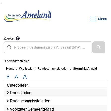
Ga naar de inhoud van deze pagina
Ga naar het zoeken
Ga naar het menu
Menu
Zoeken
U bevindt zich hier:
Home
Wie is wie
Raadscommissieleden
Stormink, Arnold
A
A
A
Categorieën
Raadsleden
Raadscommissieleden
Voorzitter Gemeenteraad