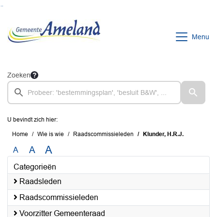
Ga naar de inhoud van deze pagina
Ga naar het zoeken
Ga naar het menu
Menu
Zoeken
U bevindt zich hier:
Home
Wie is wie
Raadscommissieleden
Klunder, H.R.J.
A
A
A
Categorieën
Raadsleden
Raadscommissieleden
Voorzitter Gemeenteraad