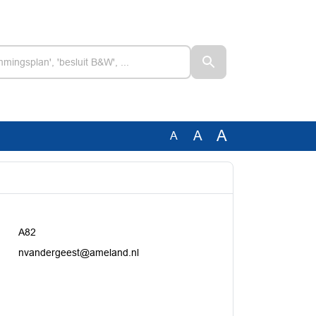
A
A
A
A82
nvandergeest@ameland.nl