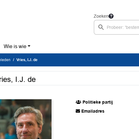
Zoeken
Wie is wie
eleden
Vries, I.J. de
ries, I.J. de
Politieke partij
Emailadres