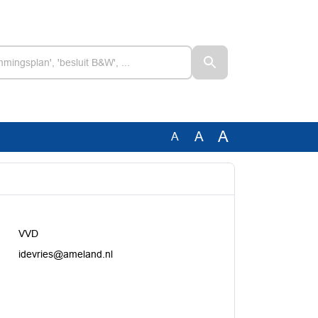
A
A
A
VVD
idevries@ameland.nl