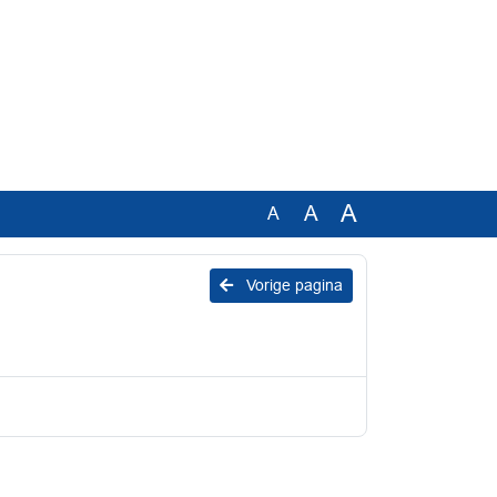
A
A
A
Vorige pagina