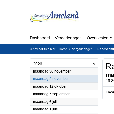
Ga naar de inhoud van deze pagina
Ga naar het zoeken
Ga naar het menu
Dashboard
Vergaderingen
Overzichten
U bevindt zich hier:
Home
Vergaderingen
Raadscomm
2026
R
2026
maandag 30 november
ma
2026
maandag 2 november
19:3
2026
maandag 12 oktober
Loca
2026
maandag 7 september
2026
maandag 6 juli
2026
maandag 1 juni