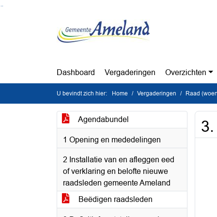
Ga naar de inhoud van deze pagina
Ga naar het zoeken
Ga naar het menu
Dashboard
Vergaderingen
Overzichten
U bevindt zich hier:
Home
Vergaderingen
Raad (woen
Agendabundel
3.
1 Opening en mededelingen
2 Installatie van en afleggen eed
of verklaring en belofte nieuwe
raadsleden gemeente Ameland
Beëdigen raadsleden