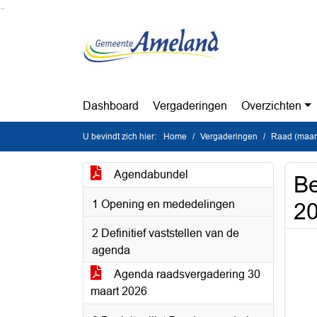
Ga naar de inhoud van deze pagina
Ga naar het zoeken
Ga naar het menu
Dashboard
Vergaderingen
Overzichten
U bevindt zich hier:
Home
Vergaderingen
Raad (maan
Agendabundel
Be
1 Opening en mededelingen
2
2 Definitief vaststellen van de
agenda
Agenda raadsvergadering 30
maart 2026