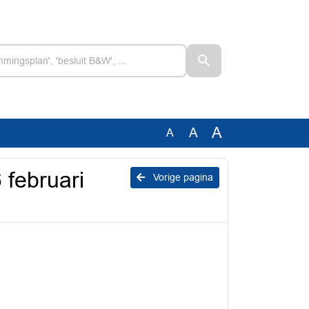
A
A
A
 februari
Vorige pagina