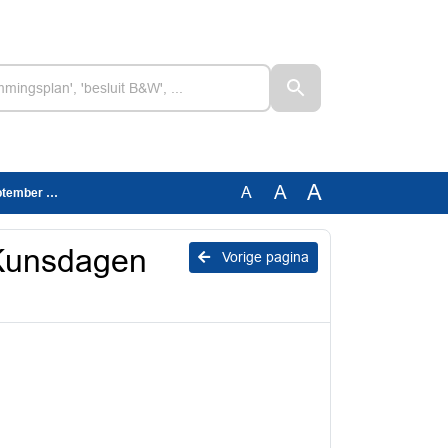
A
A
A
ber 2026
Kunsdagen
Vorige pagina