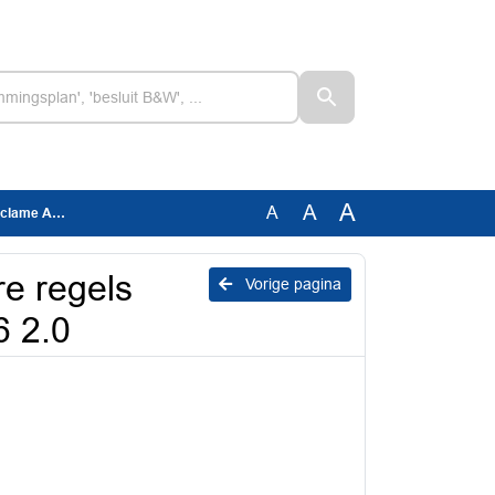
A
A
A
d 2026 2.0
re regels
Vorige pagina
6 2.0