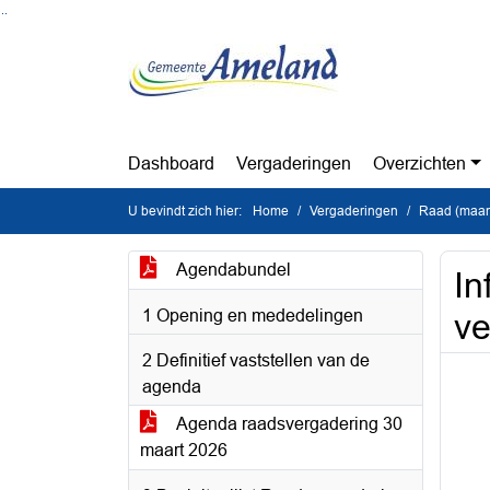
Ga naar de inhoud van deze pagina
Ga naar het zoeken
Ga naar het menu
Dashboard
Vergaderingen
Overzichten
U bevindt zich hier:
Home
Vergaderingen
Raad (maan
Agendabundel
In
1 Opening en mededelingen
ve
2 Definitief vaststellen van de
agenda
Agenda raadsvergadering 30
maart 2026