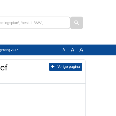
A
A
A
groting 2027
ef
Vorige pagina