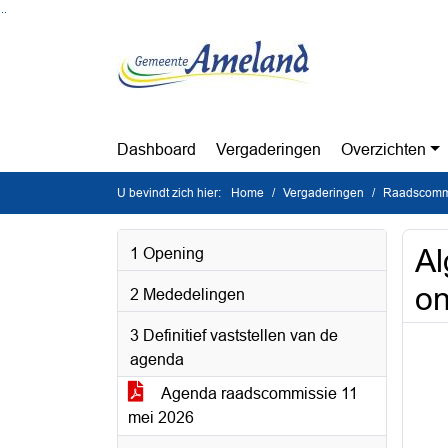
Ga naar de inhoud van deze pagina
Ga naar het zoeken
Ga naar het menu
Dashboard
Vergaderingen
Overzichten
U bevindt zich hier:
Home
Vergaderingen
Raadscommi
Al
1 Opening
on
2 Mededelingen
3 Definitief vaststellen van de
agenda
Agenda raadscommissie 11
mei 2026