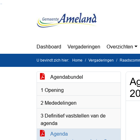
Ga naar de inhoud van deze pagina
Ga naar het zoeken
Ga naar het menu
Dashboard
Vergaderingen
Overzichten
U bevindt zich hier:
Home
Vergaderingen
Raadscommi
Agendabundel
Ag
1 Opening
2
2 Mededelingen
3 Definitief vaststellen van de
agenda
Agenda