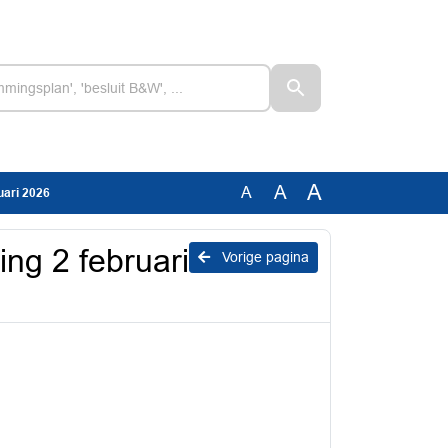
A
A
A
ari 2026
ng 2 februari
Vorige pagina