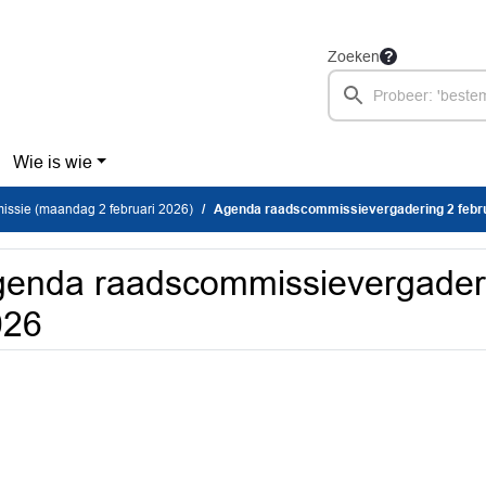
Zoeken
Wie is wie
ssie (maandag 2 februari 2026)
Agenda raadscommissievergadering 2 febru
enda raadscommissievergaderi
026