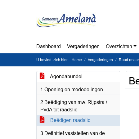
Ga naar de inhoud van deze pagina
Ga naar het zoeken
Ga naar het menu
Dashboard
Vergaderingen
Overzichten
U bevindt zich hier:
Home
Vergaderingen
Raad (maan
Agendabundel
Be
1 Opening en mededelingen
2 Beëdiging van mw. Rijpstra /
PvdA tot raadslid
Beëdigen raadslid
3 Definitief vaststellen van de