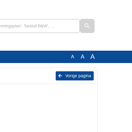
A
A
A
Vorige pagina