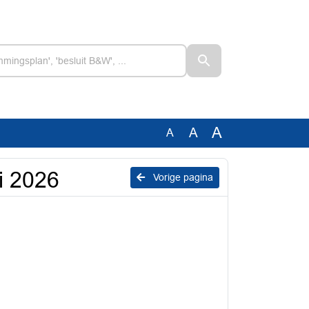
A
A
A
i 2026
Vorige pagina