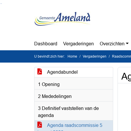
Ga naar de inhoud van deze pagina
Ga naar het zoeken
Ga naar het menu
Dashboard
Vergaderingen
Overzichten
U bevindt zich hier:
Home
Vergaderingen
Raadscommi
Agendabundel
Ag
1 Opening
2 Mededelingen
3 Definitief vaststellen van de
agenda
Agenda raadscommissie 5