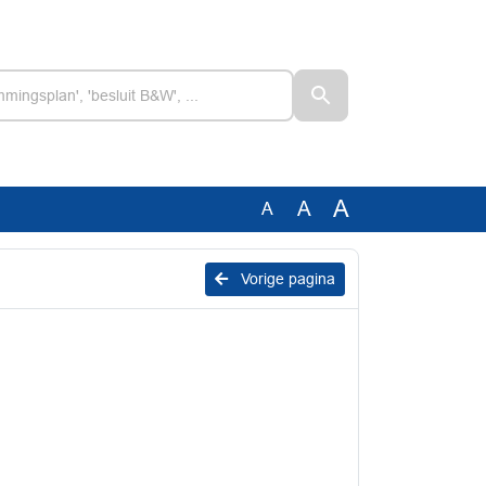
A
A
A
Vorige pagina