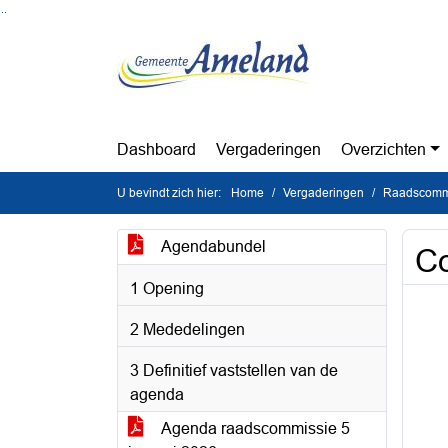
Ga naar de inhoud van deze pagina
Ga naar het zoeken
Ga naar het menu
Dashboard
Vergaderingen
Overzichten
U bevindt zich hier:
Home
Vergaderingen
Raadscommi
Agendabundel
Co
1 Opening
2 Mededelingen
3 Definitief vaststellen van de
agenda
Agenda raadscommissie 5