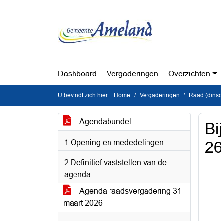
Ga naar de inhoud van deze pagina
Ga naar het zoeken
Ga naar het menu
Dashboard
Vergaderingen
Overzichten
U bevindt zich hier:
Home
Vergaderingen
Raad (dins
Agendabundel
Bi
1 Opening en mededelingen
26
2 Definitief vaststellen van de
agenda
Agenda raadsvergadering 31
maart 2026