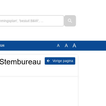
A
A
A
2026
l Stembureau
Vorige pagina