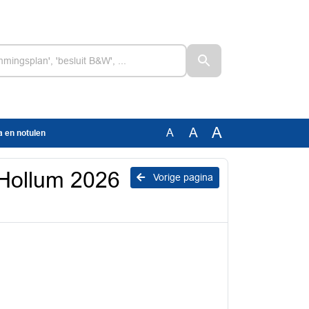
A
A
A
 en notulen
 Hollum 2026
Vorige pagina