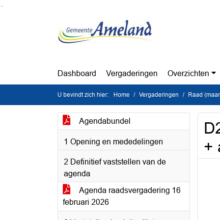
Ga naar de inhoud van deze pagina
Ga naar het zoeken
Ga naar het menu
Dashboard
Vergaderingen
Overzichten
U bevindt zich hier:
Home
Vergaderingen
Raad (maan
Agendabundel
D2
1 Opening en mededelingen
+ 
2 Definitief vaststellen van de
agenda
Agenda raadsvergadering 16
februari 2026