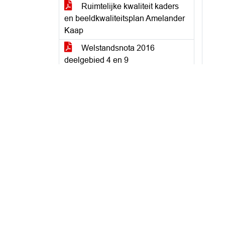
Ruimtelijke kwaliteit kaders
en beeldkwaliteitsplan Amelander
Kaap
Welstandsnota 2016
deelgebied 4 en 9
Gemeente Ameland stuurt op
minder massale nieuwbouw bij
Hotel d'Amelander Kaap
Raadsvragen Welstand vanuit
Commissie
AMENDEMENT VVD
mondeling agendapunt 4
AANGENOMEN
Motie CDA
beeldkwaliteitesplan Amelander
kaap VERWORPEN