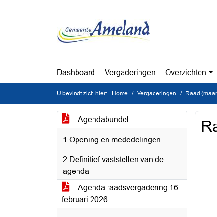
Ga naar de inhoud van deze pagina
Ga naar het zoeken
Ga naar het menu
Dashboard
Vergaderingen
Overzichten
U bevindt zich hier:
Home
Vergaderingen
Raad (maan
Agendabundel
Ra
1 Opening en mededelingen
2 Definitief vaststellen van de
agenda
Agenda raadsvergadering 16
februari 2026