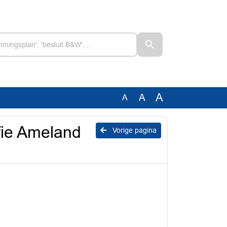
A
A
A
fie Ameland
Vorige pagina