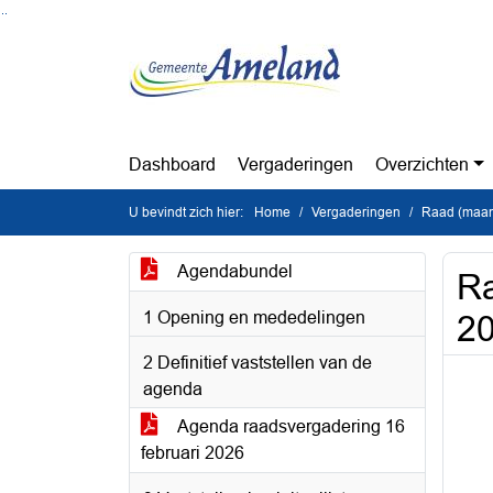
Ga naar de inhoud van deze pagina
Ga naar het zoeken
Ga naar het menu
Dashboard
Vergaderingen
Overzichten
U bevindt zich hier:
Home
Vergaderingen
Raad (maan
Agendabundel
Ra
1 Opening en mededelingen
2
2 Definitief vaststellen van de
agenda
Agenda raadsvergadering 16
februari 2026