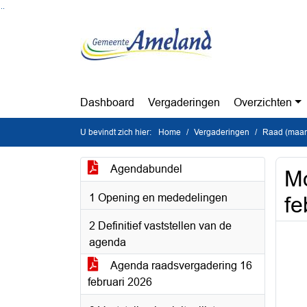
Ga naar de inhoud van deze pagina
Ga naar het zoeken
Ga naar het menu
Dashboard
Vergaderingen
Overzichten
U bevindt zich hier:
Home
Vergaderingen
Raad (maan
Agendabundel
Mo
1 Opening en mededelingen
f
2 Definitief vaststellen van de
agenda
Agenda raadsvergadering 16
februari 2026