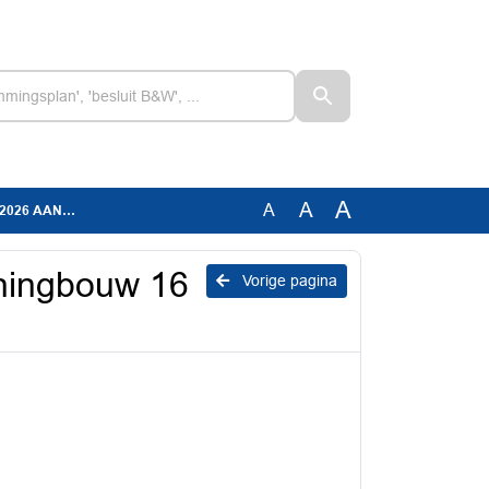
A
A
A
 AANGENOMEN
oningbouw 16
Vorige pagina