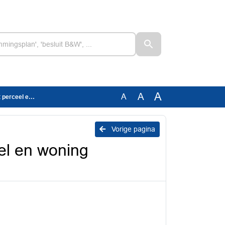
A
A
A
Oosterlaan 29
Vorige pagina
el en woning