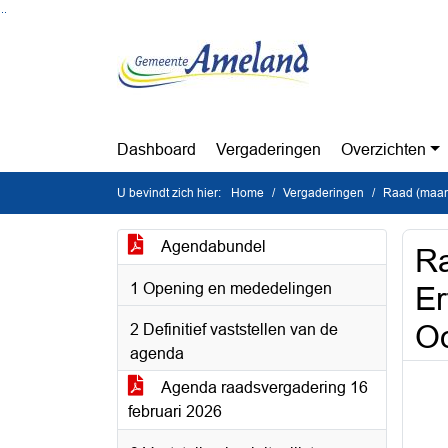
Ga naar de inhoud van deze pagina
Ga naar het zoeken
Ga naar het menu
Dashboard
Vergaderingen
Overzichten
U bevindt zich hier:
Home
Vergaderingen
Raad (maan
Agendabundel
Ra
1 Opening en mededelingen
Er
Oo
2 Definitief vaststellen van de
agenda
Agenda raadsvergadering 16
februari 2026