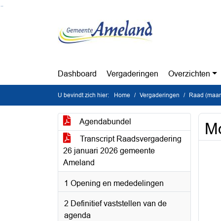
Ga naar de inhoud van deze pagina
Ga naar het zoeken
Ga naar het menu
Dashboard
Vergaderingen
Overzichten
U bevindt zich hier:
Home
Vergaderingen
Raad (maan
Agendabundel
M
Transcript Raadsvergadering
26 januari 2026 gemeente
Ameland
1 Opening en mededelingen
2 Definitief vaststellen van de
agenda