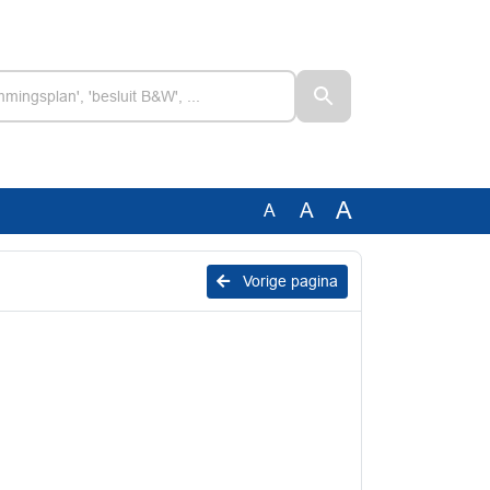
A
A
A
Vorige pagina