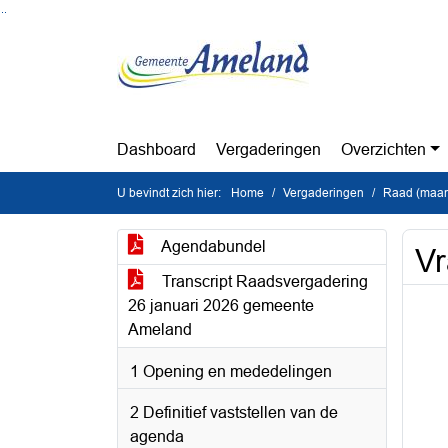
Ga naar de inhoud van deze pagina
Ga naar het zoeken
Ga naar het menu
Dashboard
Vergaderingen
Overzichten
U bevindt zich hier:
Home
Vergaderingen
Raad (maan
Agendabundel
Vr
Transcript Raadsvergadering
26 januari 2026 gemeente
Ameland
1 Opening en mededelingen
2 Definitief vaststellen van de
agenda