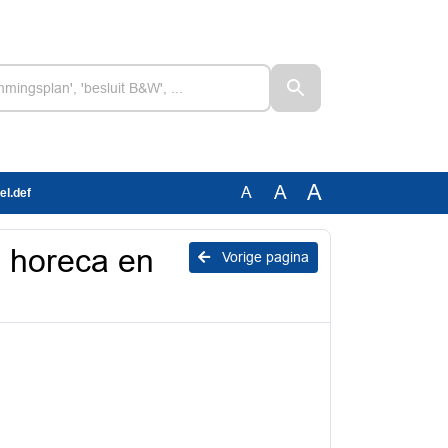
A
A
A
el.def
n horeca en
Vorige pagina