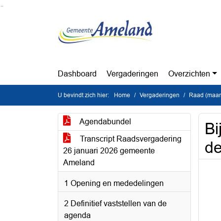
Ga naar de inhoud van deze pagina
Ga naar het zoeken
Ga naar het menu
Dashboard
Vergaderingen
Overzichten
U bevindt zich hier:
Home
Vergaderingen
Raad (maan
Agendabundel
Bi
Transcript Raadsvergadering
de
26 januari 2026 gemeente
Ameland
1 Opening en mededelingen
2 Definitief vaststellen van de
agenda