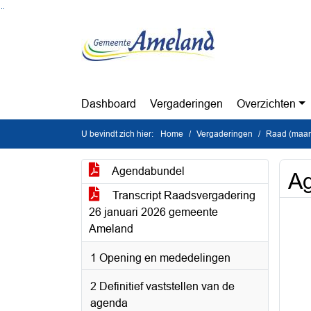
Ga naar de inhoud van deze pagina
Ga naar het zoeken
Ga naar het menu
Dashboard
Vergaderingen
Overzichten
U bevindt zich hier:
Home
Vergaderingen
Raad (maan
Agendabundel
Ag
Transcript Raadsvergadering
26 januari 2026 gemeente
Ameland
1 Opening en mededelingen
2 Definitief vaststellen van de
agenda