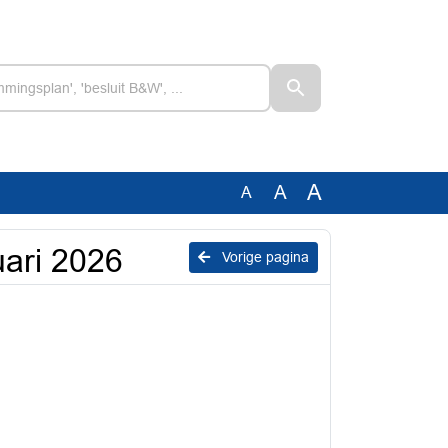
A
A
A
ari 2026
Vorige pagina