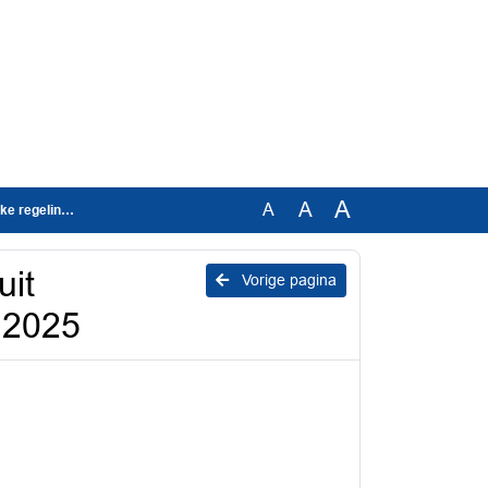
A
A
A
ing Vrf 2025
uit
Vorige pagina
 2025