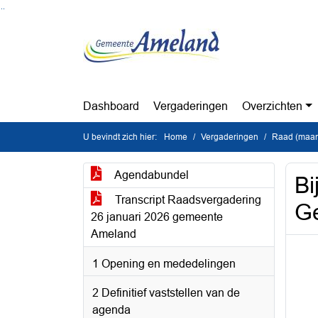
Ga naar de inhoud van deze pagina
Ga naar het zoeken
Ga naar het menu
Dashboard
Vergaderingen
Overzichten
U bevindt zich hier:
Home
Vergaderingen
Raad (maan
Agendabundel
Bi
Transcript Raadsvergadering
Ge
26 januari 2026 gemeente
Ameland
1 Opening en mededelingen
2 Definitief vaststellen van de
agenda