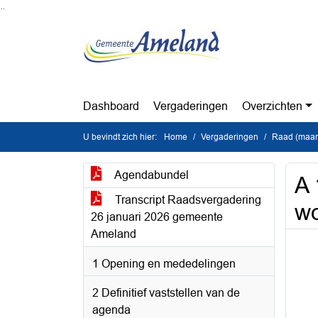
Ga naar de inhoud van deze pagina
Ga naar het zoeken
Ga naar het menu
Dashboard
Vergaderingen
Overzichten
U bevindt zich hier:
Home
Vergaderingen
Raad (maan
Agendabundel
A 
Transcript Raadsvergadering
wo
26 januari 2026 gemeente
Ameland
1 Opening en mededelingen
2 Definitief vaststellen van de
agenda