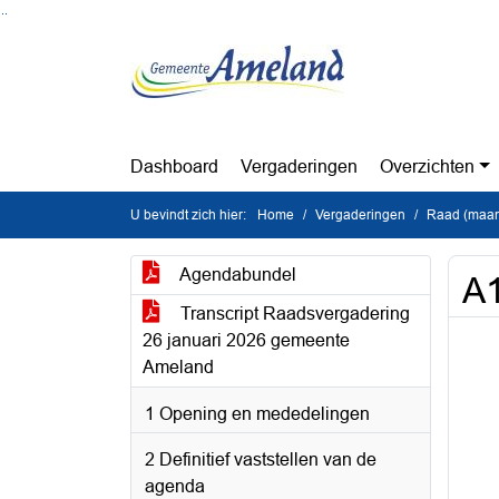
Ga naar de inhoud van deze pagina
Ga naar het zoeken
Ga naar het menu
Dashboard
Vergaderingen
Overzichten
U bevindt zich hier:
Home
Vergaderingen
Raad (maan
Agendabundel
A1
Transcript Raadsvergadering
26 januari 2026 gemeente
Ameland
1 Opening en mededelingen
2 Definitief vaststellen van de
agenda