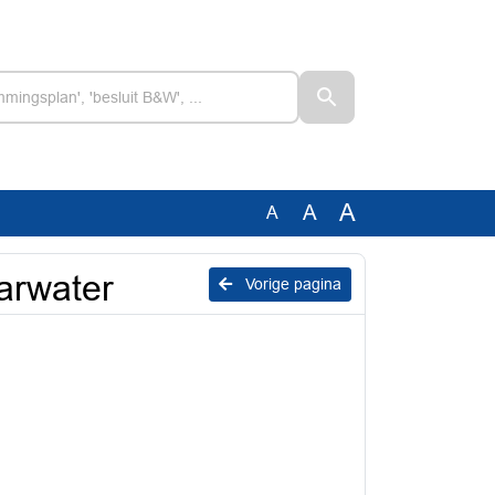
A
A
A
aarwater
Vorige pagina