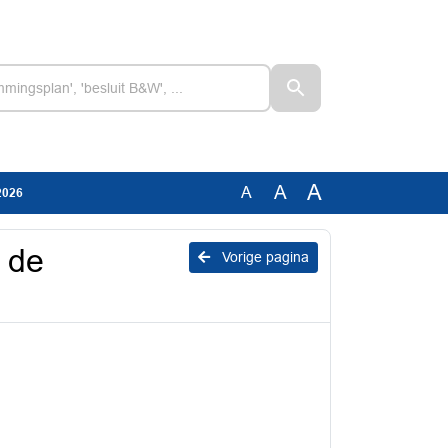
A
A
A
2026
p de
Vorige pagina