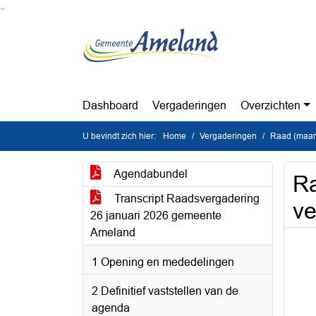
Ga naar de inhoud van deze pagina
Ga naar het zoeken
Ga naar het menu
Dashboard
Vergaderingen
Overzichten
U bevindt zich hier:
Home
Vergaderingen
Raad (maan
Agendabundel
Ra
Transcript Raadsvergadering
ve
26 januari 2026 gemeente
Ameland
1 Opening en mededelingen
2 Definitief vaststellen van de
agenda