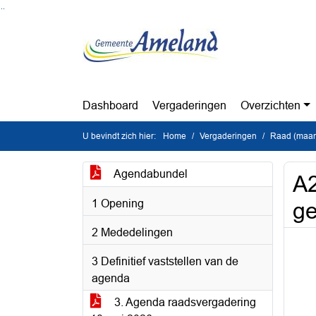
Ga naar de inhoud van deze pagina
Ga naar het zoeken
Ga naar het menu
Dashboard
Vergaderingen
Overzichten
U bevindt zich hier:
Home
Vergaderingen
Raad (maan
Agendabundel
A2
1 Opening
ge
2 Mededelingen
3 Definitief vaststellen van de
agenda
3. Agenda raadsvergadering