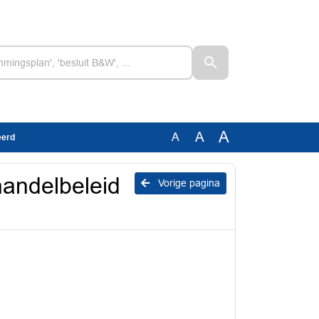
A
A
A
eerd
handelbeleid
Vorige pagina