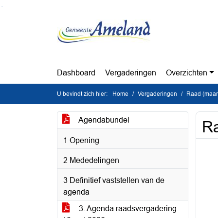
Ga naar de inhoud van deze pagina
Ga naar het zoeken
Ga naar het menu
Dashboard
Vergaderingen
Overzichten
U bevindt zich hier:
Home
Vergaderingen
Raad (maan
Agendabundel
Ra
1 Opening
2 Mededelingen
3 Definitief vaststellen van de
agenda
3. Agenda raadsvergadering