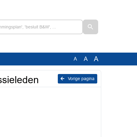
A
A
A
sieleden
Vorige pagina