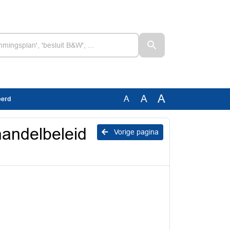
A
A
A
eerd
handelbeleid
Vorige pagina