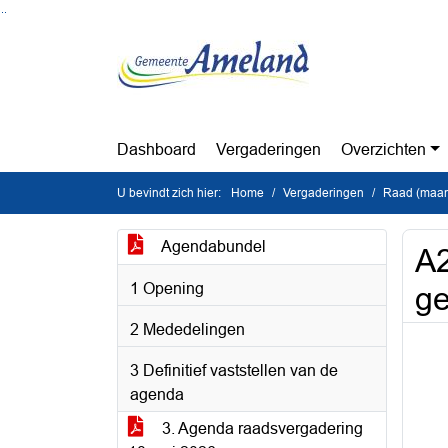
Ga naar de inhoud van deze pagina
Ga naar het zoeken
Ga naar het menu
Dashboard
Vergaderingen
Overzichten
U bevindt zich hier:
Home
Vergaderingen
Raad (maan
Agendabundel
A2
1 Opening
ge
2 Mededelingen
3 Definitief vaststellen van de
agenda
3. Agenda raadsvergadering