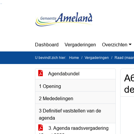
Ga naar de inhoud van deze pagina
Ga naar het zoeken
Ga naar het menu
Dashboard
Vergaderingen
Overzichten
U bevindt zich hier:
Home
Vergaderingen
Raad (maan
Agendabundel
A6
1 Opening
de
2 Mededelingen
3 Definitief vaststellen van de
agenda
3. Agenda raadsvergadering