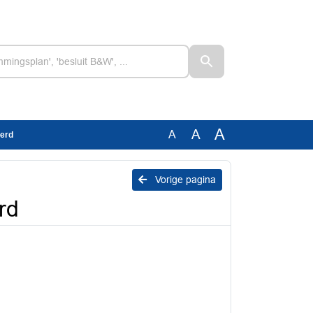
A
A
A
eerd
Vorige pagina
rd