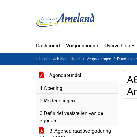
Ga naar de inhoud van deze pagina
Ga naar het zoeken
Ga naar het menu
Dashboard
Vergaderingen
Overzichten
U bevindt zich hier:
Home
Vergaderingen
Raad (maan
Agendabundel
A6
1 Opening
A
2 Mededelingen
3 Definitief vaststellen van de
agenda
3. Agenda raadsvergadering