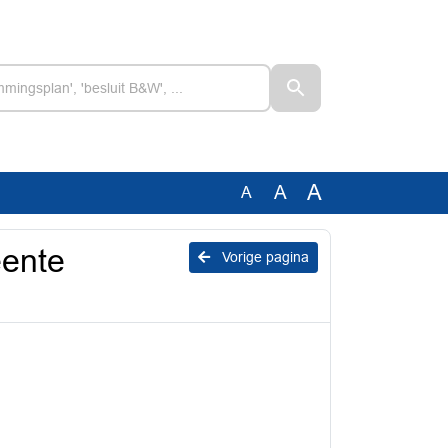
A
A
A
eente
Vorige pagina