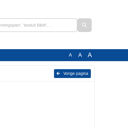
A
A
A
Vorige pagina