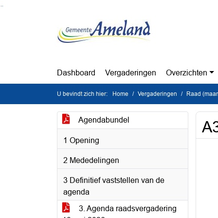
Ga naar de inhoud van deze pagina
Ga naar het zoeken
Ga naar het menu
Dashboard
Vergaderingen
Overzichten
U bevindt zich hier:
Home
Vergaderingen
Raad (maan
Agendabundel
A3
1 Opening
2 Mededelingen
3 Definitief vaststellen van de
agenda
3. Agenda raadsvergadering