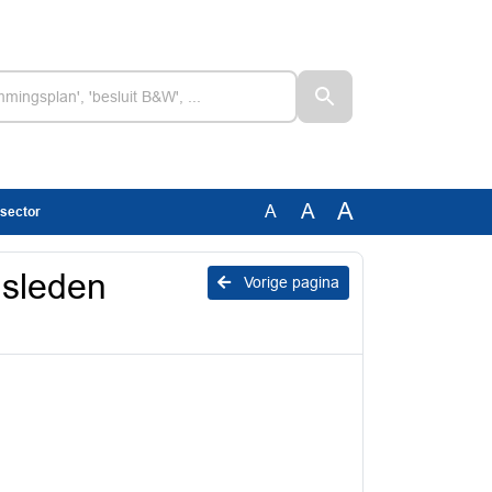
A
A
A
tsector
dsleden
Vorige pagina