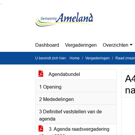
Ga naar de inhoud van deze pagina
Ga naar het zoeken
Ga naar het menu
Dashboard
Vergaderingen
Overzichten
U bevindt zich hier:
Home
Vergaderingen
Raad (maan
Agendabundel
A4
1 Opening
na
2 Mededelingen
3 Definitief vaststellen van de
agenda
3. Agenda raadsvergadering