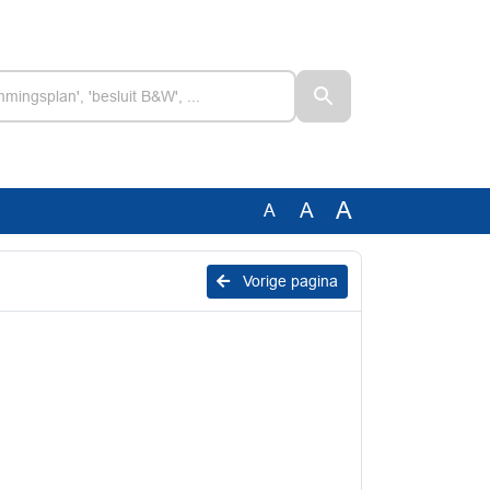
A
A
A
Vorige pagina