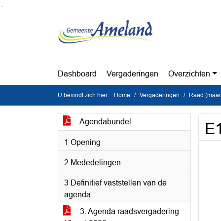
Ga naar de inhoud van deze pagina
Ga naar het zoeken
Ga naar het menu
Dashboard
Vergaderingen
Overzichten
U bevindt zich hier:
Home
Vergaderingen
Raad (maan
Agendabundel
E
1 Opening
2 Mededelingen
3 Definitief vaststellen van de
agenda
3. Agenda raadsvergadering