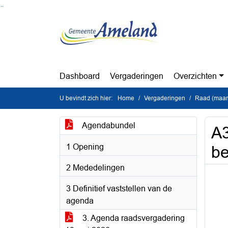
Ga naar de inhoud van deze pagina
Ga naar het zoeken
Ga naar het menu
Dashboard
Vergaderingen
Overzichten
U bevindt zich hier:
Home
Vergaderingen
Raad (maan
Agendabundel
A3
1 Opening
be
2 Mededelingen
3 Definitief vaststellen van de
agenda
3. Agenda raadsvergadering