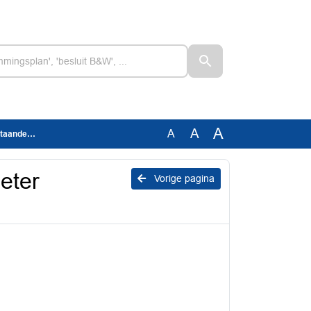
A
A
A
de bouw
eter
Vorige pagina