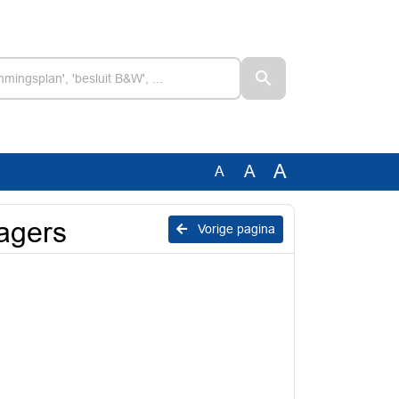
A
A
A
agers
Vorige pagina