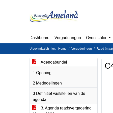
Ga naar de inhoud van deze pagina
Ga naar het zoeken
Ga naar het menu
Dashboard
Vergaderingen
Overzichten
U bevindt zich hier:
Home
Vergaderingen
Raad (maan
Agendabundel
C4
1 Opening
2 Mededelingen
3 Definitief vaststellen van de
agenda
3. Agenda raadsvergadering