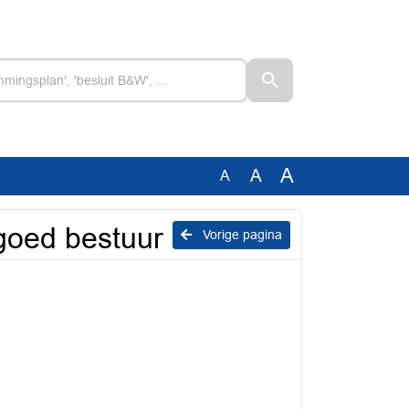
A
A
A
goed bestuur
Vorige pagina