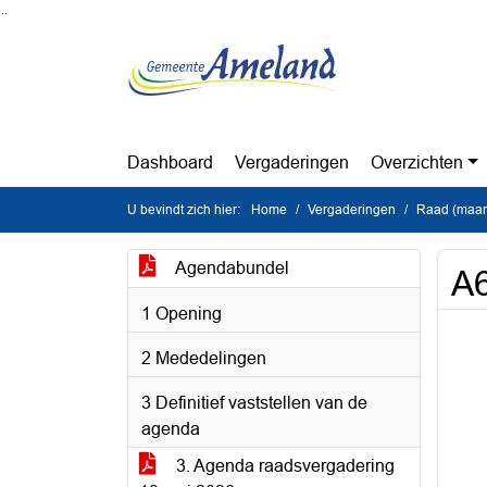
Ga naar de inhoud van deze pagina
Ga naar het zoeken
Ga naar het menu
Dashboard
Vergaderingen
Overzichten
U bevindt zich hier:
Home
Vergaderingen
Raad (maan
Agendabundel
A6
1 Opening
2 Mededelingen
3 Definitief vaststellen van de
agenda
3. Agenda raadsvergadering