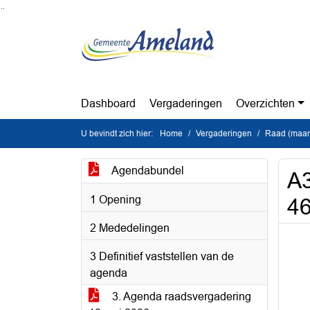
Ga naar de inhoud van deze pagina
Ga naar het zoeken
Ga naar het menu
Dashboard
Vergaderingen
Overzichten
U bevindt zich hier:
Home
Vergaderingen
Raad (maan
Agendabundel
A3
1 Opening
46
2 Mededelingen
3 Definitief vaststellen van de
agenda
3. Agenda raadsvergadering