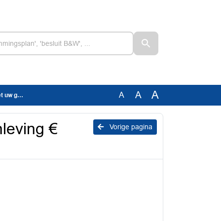
A
A
A
emeente
leving €
Vorige pagina