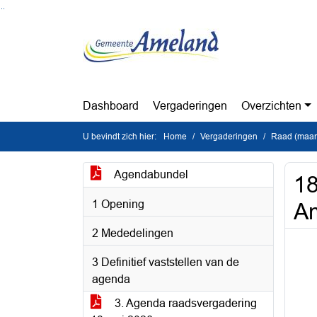
Ga naar de inhoud van deze pagina
Ga naar het zoeken
Ga naar het menu
Dashboard
Vergaderingen
Overzichten
U bevindt zich hier:
Home
Vergaderingen
Raad (maan
Agendabundel
1
1 Opening
A
2 Mededelingen
3 Definitief vaststellen van de
agenda
3. Agenda raadsvergadering