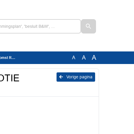
A
A
A
st RWS
OTIE
Vorige pagina